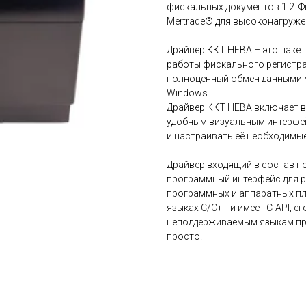
фискальных документов 1.2. 
Mertrade® для высоконагруже
Драйвер ККТ НЕВА – это паке
работы фискального регистра
полноценный обмен данными м
Windows.
Драйвер ККТ НЕВА включает в
удобным визуальным интерфей
и настраивать её необходимы
Драйвер входящий в состав п
программный интерфейс для р
программных и аппаратных пла
языках C/С++ и имеет C-API, 
неподдерживаемым языкам пр
просто.