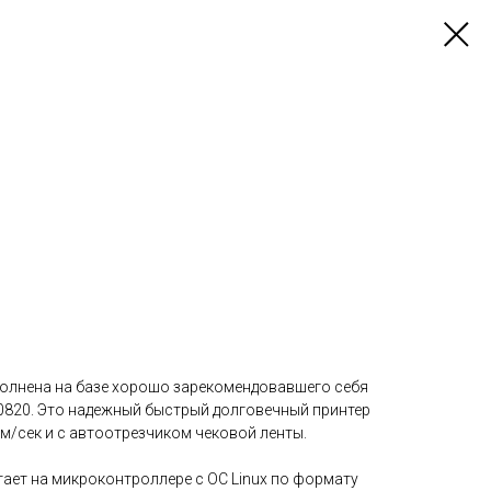
олнена на базе хорошо зарекомендовавшего себя
820. Это надежный быстрый долговечный принтер
м/сек и с автоотрезчиком чековой ленты.
ает на микроконтроллере с OC Linux по формату