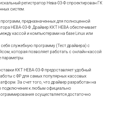
Фискальный регистратор Нева-03-Ф спроектирован ГК
нных систем.
т программ, предназначенных для полноценной
тора НЕВА-03-Ф. Драйвер ККТ НЕВА обеспечивает
ежду кассой и компьютерами на базе Linux или
 себя служебную программу (Тест драйвера) с
сом, которая позволяет работать с онлайн-кассой
е параметры.
оставки ККТ НЕВА-03-Ф предоставляет удобный
аботы с ФР для самых популярных кассовых
тформ. За счет того, что драйвер разработан на
его подключение к любым официально
ограммирования осуществляется достаточно